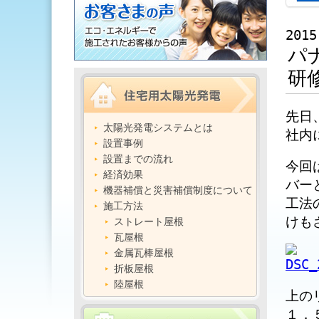
2015
パ
研
先日
太陽光発電システムとは
社内
設置事例
設置までの流れ
今回
経済効果
バー
機器補償と災害補償制度について
工法
施工方法
けも
ストレート屋根
瓦屋根
金属瓦棒屋根
折板屋根
陸屋根
上の
１．