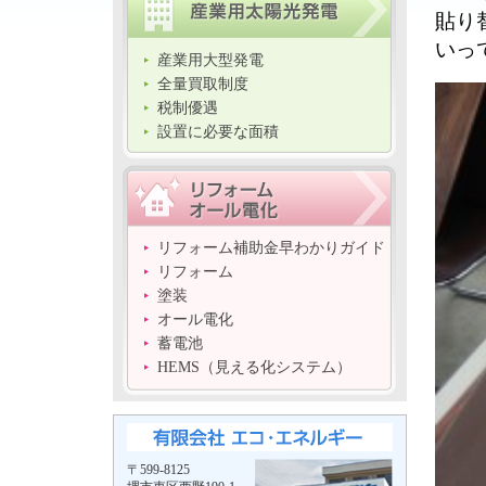
貼り
いっ
産業用大型発電
全量買取制度
税制優遇
設置に必要な面積
リフォーム補助金早わかりガイド
リフォーム
塗装
オール電化
蓄電池
HEMS（見える化システム）
〒599-8125