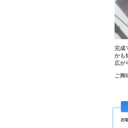
完成
かも
広が
ご興