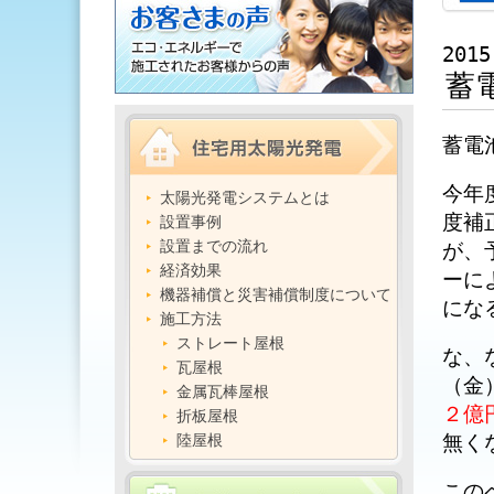
2015
蓄
蓄電
今年
太陽光発電システムとは
度補
設置事例
設置までの流れ
が、
経済効果
ーに
機器補償と災害補償制度について
にな
施工方法
ストレート屋根
な、
瓦屋根
（金
金属瓦棒屋根
２億
折板屋根
無く
陸屋根
この